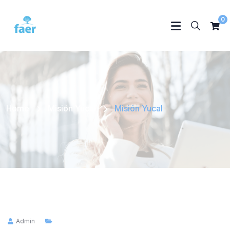
0
Home
Misión Yucal
Misión Yucal
Admin