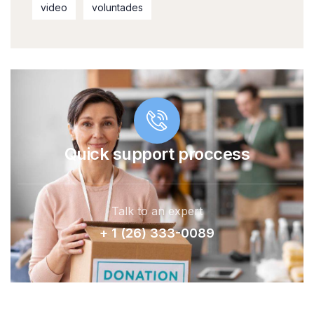
video
voluntades
Quick support proccess
Talk to an expert
+ 1 (26) 333-0089