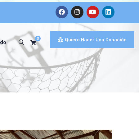
0
Quiero Hacer Una Donación
ado