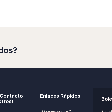
ndos?
 Contacto
Enlaces Rápidos
Bole
tros!
¿Quienes somos?
Suscrí