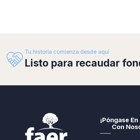
Tu historia comienza desde aquí
Listo para recaudar fo
¡Póngase En
Con Noso