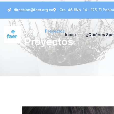
direccion@faer.org.co
Cra. 46 #No. 14 – 175, El Pobla
Home
Proyectos
Inicio
¿Quiénes So
Proyectos