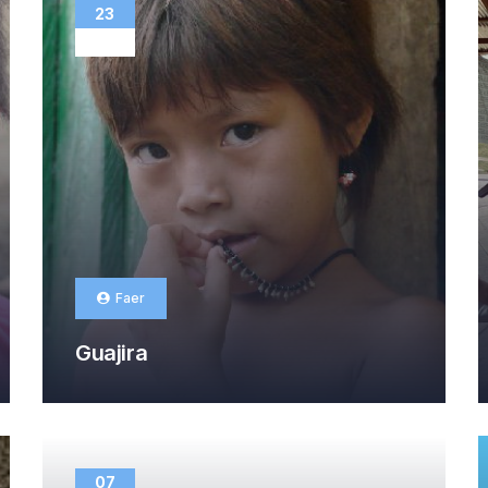
23
SEP
Faer
Guajira
07