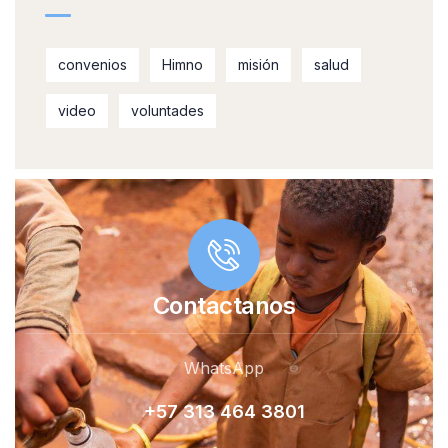
convenios
Himno
misión
salud
video
voluntades
Contactanos
WhatsApp
+57 313 464 380
1