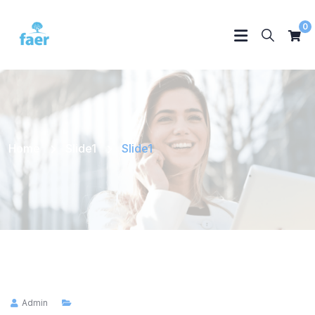
0
Home
Slide1
Slide1
Admin