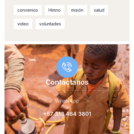
convenios
Himno
misión
salud
video
voluntades
Contactanos
WhatsApp
+57 313 464 380
1