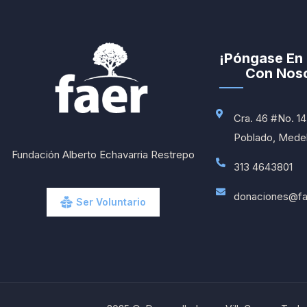
¡Póngase En
Con Noso
Cra. 46 #No. 14 
Poblado, Medell
Fundación Alberto Echavarria Restrepo
313 4643801
donaciones@fa
Ser Voluntario