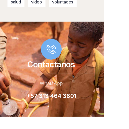
salud
video
voluntades
Contactanos
WhatsApp
+57 313 464 380
1