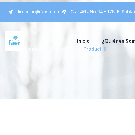
direccion@faer.org.co
Cra. 46 #No. 14 – 175, El Pobla
Inicio
¿Quiénes So
Home
Product-5
Product-5