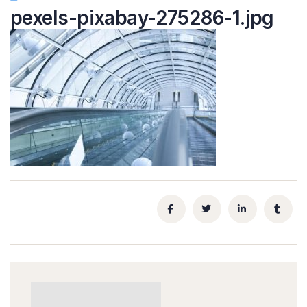
pexels-pixabay-275286-1.jpg