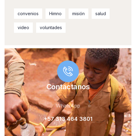
convenios
Himno
misión
salud
video
voluntades
Contactanos
WhatsApp
+57 313 464 380
1