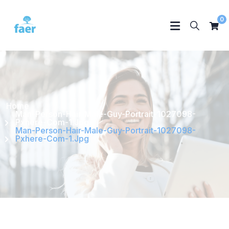
0
Home
Man-Person-Hair-Male-Guy-Portrait-1027098-
Pxhere-Com-1.jpg
Man-Person-Hair-Male-Guy-Portrait-1027098-
Pxhere-Com-1.jpg