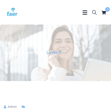
0
Home
Layer-6
Layer-6
Admin