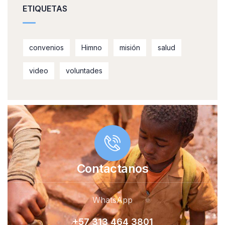
ETIQUETAS
convenios
Himno
misión
salud
video
voluntades
Contactanos
WhatsApp
+57 313 464 380
1