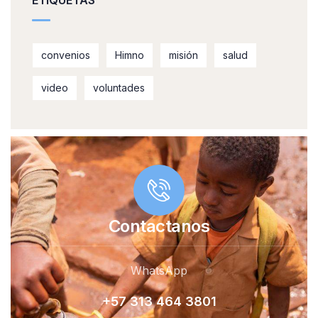
ETIQUETAS
convenios
Himno
misión
salud
video
voluntades
Contactanos
WhatsApp
+57 313 464 380
1