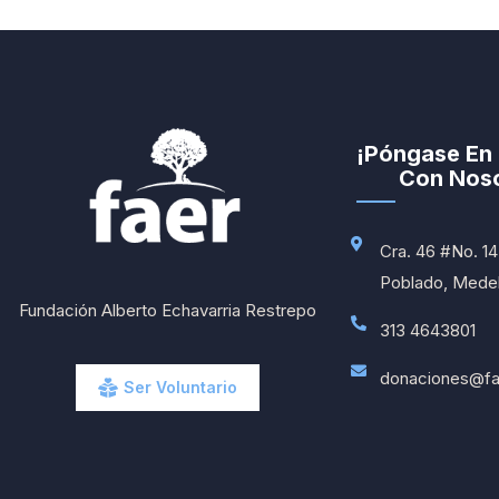
¡Póngase En
Con Noso
Cra. 46 #No. 14 
Poblado, Medell
Fundación Alberto Echavarria Restrepo
313 4643801
donaciones@fa
Ser Voluntario