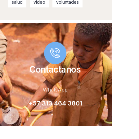
salud
video
voluntades
Contactanos
WhatsApp
+57 313 464 380
1