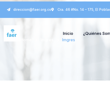
direccion@faer.org.co
Cra. 46 #No. 14 – 175, El Pobla
Inicio
¿Quiénes So
Home
Imgres
Imgres