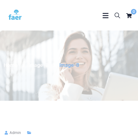
0
Home
Image-8
Image-8
Admin