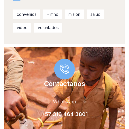
convenios
Himno
misión
salud
video
voluntades
Contactanos
WhatsApp
+57 313 464 380
1