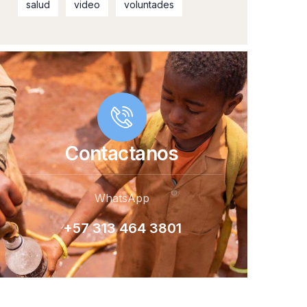
salud
video
voluntades
Contactanos
WhatsApp
+57 313 464 380
1