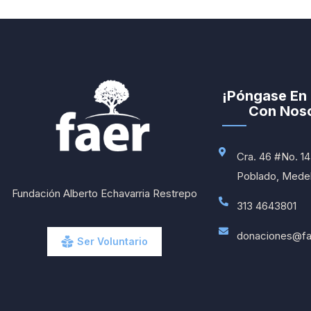
¡Póngase En
Con Noso
Cra. 46 #No. 14 
Poblado, Medell
Fundación Alberto Echavarria Restrepo
313 4643801
donaciones@fa
Ser Voluntario