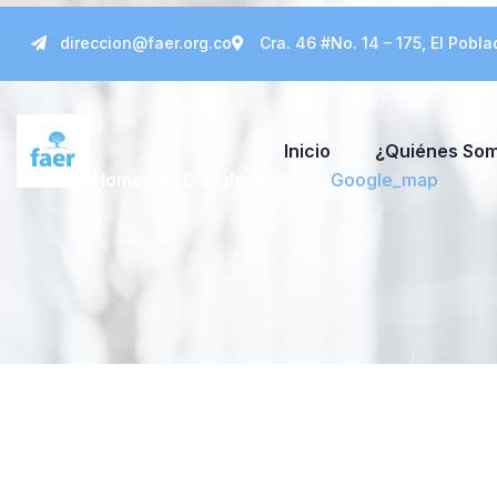
direccion@faer.org.co
Cra. 46 #No. 14 – 175, El Pobla
Inicio
¿Quiénes So
Home
Google_map
Google_map