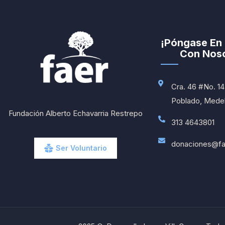
¡Póngase En
Con Noso
Cra. 46 #No. 14 
Poblado, Medell
Fundación Alberto Echavarria Restrepo
313 4643801
donaciones@fa
Ser Voluntario