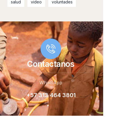
salud
video
voluntades
Contactanos
WhatsApp
+57 313 464 380
1