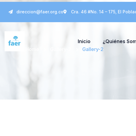
direccion@faer.org.co
Cra. 46 #No. 14 – 175, El Pobla
Inicio
¿Quiénes So
Home
Gallery-2
Gallery-2