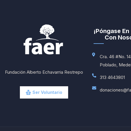
¡Póngase En
Con Noso
Cra. 46 #No. 14 
Poblado, Medell
Fundación Alberto Echavarria Restrepo
313 4643801
donaciones@fa
Ser Voluntario