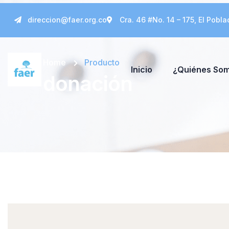
direccion@faer.org.co
Cra. 46 #No. 14 – 175, El Pobla
Home
Producto
Inicio
¿Quiénes So
donación